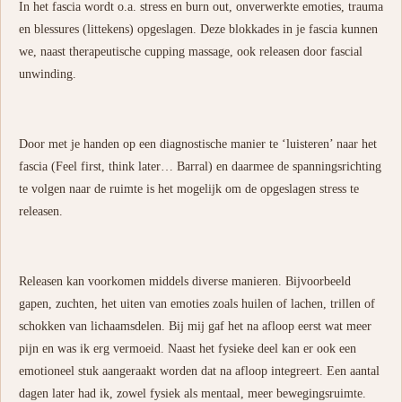
In het fascia wordt o.a. stress en burn out, onverwerkte emoties, trauma
en blessures (littekens) opgeslagen. Deze blokkades in je fascia kunnen
we, naast therapeutische cupping massage, ook releasen door fascial
unwinding.
Door met je handen op een diagnostische manier te ‘luisteren’ naar het
fascia (Feel first, think later… Barral) en daarmee de spanningsrichting
te volgen naar de ruimte is het mogelijk om de opgeslagen stress te
releasen.
Releasen kan voorkomen middels diverse manieren. Bijvoorbeeld
gapen, zuchten, het uiten van emoties zoals huilen of lachen, trillen of
schokken van lichaamsdelen. Bij mij gaf het na afloop eerst wat meer
pijn en was ik erg vermoeid. Naast het fysieke deel kan er ook een
emotioneel stuk aangeraakt worden dat na afloop integreert. Een aantal
dagen later had ik, zowel fysiek als mentaal, meer bewegingsruimte.