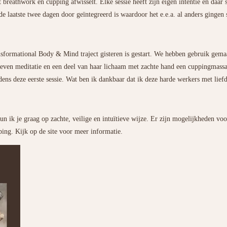
et breathwork en cupping afwisselt. Elke sessie heeft zijn eigen intentie en da
 laatste twee dagen door geïntegreerd is waardoor het e.e.a. al anders gingen
nsformational Body & Mind traject gisteren is gestart. We hebben gebruik gema
geven meditatie en een deel van haar lichaam met zachte hand een cuppingmass
ens deze eerste sessie. Wat ben ik dankbaar dat ik deze harde werkers met lie
un ik je graag op zachte, veilige en intuïtieve wijze. Er zijn mogelijkheden voo
ping. Kijk op de site voor meer informatie.