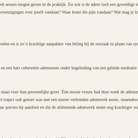
rk sessies mogen geven in de praktijk. En wat is de adem toch een geweldige 
vertuigingen over jezelf vandaan? Waar komt die pijn vandaan? Wat mag je los
rvoelen en is zo’n krachtige aanpakker van heling bij de oorzaak in plaats van 
en een hart coherentie ademsessie onder begeleiding van een geleide meditati
e staan voor hun persoonlijke groei. Één mooie vrouw had deze week de ademsessi
et traject ook gestart was met een mooie verbonden ademwerk sessie, tussendoo
aar precies bij aansloot en dat de afsluitende ademwerk sessie nog krachtiger w