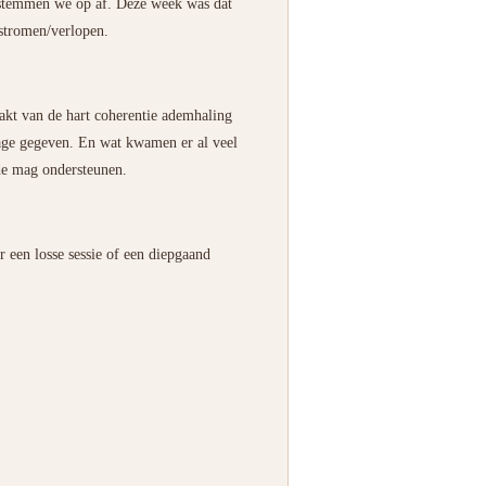
ar stemmen we op af. Deze week was dat
 stromen/verlopen.
akt van de hart coherentie ademhaling
age gegeven. En wat kwamen er al veel
fde mag ondersteunen.
r een losse sessie of een diepgaand