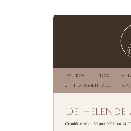
Ga
direct
naar
de
hoofdinhoud
WELKOM
FLOW
AD
EPIPHORA METHODE
OVE
De helende 
Gepubliceerd op 30 juni 2023 om 14:2